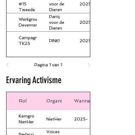
2025
#15
voor de
Tweede
Dieren
Kamer
Partij
Werkgroep
verkiezingen
2025-
voor de
Deventer
2025
Dieren
Campagnemanager
PINK!
2025
TK25
Pagina 1 van 1
Ervaring Activisme
Rol
Organisatie
Wanneer
Kerngroep
NietHersteld
2025-
NietHersteld
Voices
Redactie