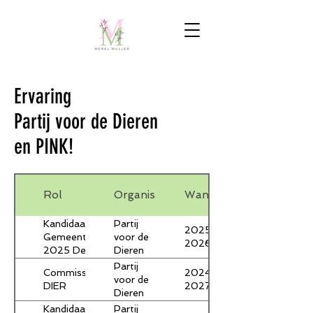
Ervaring
Partij voor de Dieren
en PINK!
Rol
Organisatie
Wanneer
Kandidaat #12
Partij
2025-
Gemeenteraadsverkiezingen
voor de
2026
2025 Deventer
Dieren
Partij
Commissie
2024-
voor de
DIER
2027
Dieren
Kandidaat
Partij