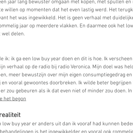
 een jaar lang bewuster omgaan met kopen, met spullen en 
 te willen op momenten dat het even lastig werd. Het terug
ant het was ingewikkeld. Het is geen verhaal met duidelijke
rommelig jaar op meerdere vlakken. En daarmee ook het low
t wel delen.
ik: ik ga een low buy year doen en dit is hoe. Ik verscheen 
jn verhaal op de radio bij radio Veronica. Mijn doel was held
n, meer bewustzijn over mijn eigen consumptiegedrag en 
 en vooral gewoontes doorbreken. Ik wilde beter begrijpen
er zou gebeuren als ik dat even niet of minder zou doen. In
e het begon
realiteit
ijn low buy year er anders uit dan ik vooraf had kunnen bed
behandelingen is het ingewikkelder en vooral ook rommelige