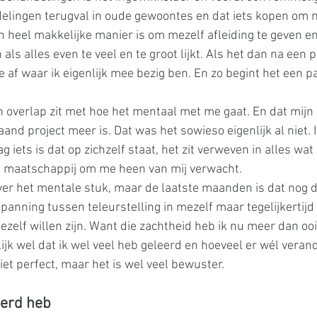
elingen terugval in oude gewoontes en dat iets kopen om m
en heel makkelijke manier is om mezelf afleiding te geven e
n als alles even te veel en te groot lijkt. Als het dan na een
e af waar ik eigenlijk mee bezig ben. En zo begint het een p
n overlap zit met hoe het mentaal met me gaat. En dat mijn 
and project meer is. Dat was het sowieso eigenlijk al niet. I
iets is dat op zichzelf staat, het zit verweven in alles wat 
e maatschappij om me heen van mij verwacht.
over het mentale stuk, maar de laatste maanden is dat nog d
panning tussen teleurstelling in mezelf maar tegelijkertijd 
zelf willen zijn. Want die zachtheid heb ik nu meer dan ooi
elijk wel dat ik wel veel heb geleerd en hoeveel er wél verand
iet perfect, maar het is wel veel bewuster.
eerd heb