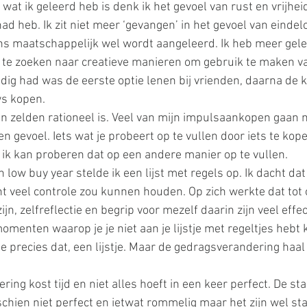
 wat ik geleerd heb is denk ik het gevoel van rust en vrijhei
ad heb. Ik zit niet meer ‘gevangen’ in het gevoel van eindel
s maatschappelijk wel wordt aangeleerd. Ik heb meer gele
n te zoeken naar creatieve manieren om gebruik te maken van
odig had was de eerste optie lenen bij vrienden, daarna de k
s kopen.
en zelden rationeel is. Veel van mijn impulsaankopen gaan ni
n gevoel. Iets wat je probeert op te vullen door iets te ko
 ik kan proberen dat op een andere manier op te vullen.
 low buy year stelde ik een lijst met regels op. Ik dacht da
icht veel controle zou kunnen houden. Op zich werkte dat tot
n, zelfreflectie en begrip voor mezelf daarin zijn veel effec
momenten waarop je je niet aan je lijstje met regeltjes heb
stje precies dat, een lijstje. Maar de gedragsverandering haal 
ering kost tijd en niet alles hoeft in een keer perfect. De st
sschien niet perfect en ietwat rommelig maar het zijn wel st