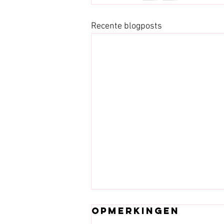
Recente blogposts
Maakbaarheid
Opmerkingen
ontleren