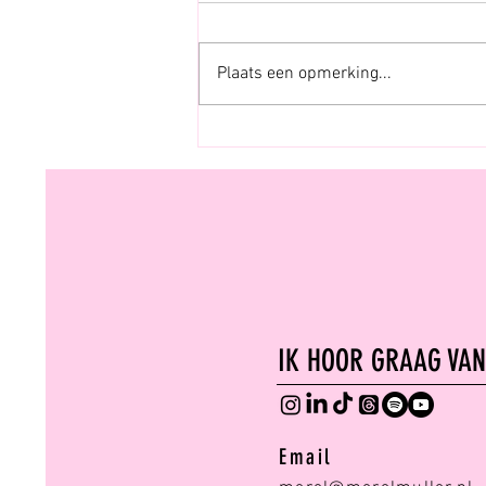
Een paar dagen geleden kwam ik
een video tegen op TikTok over
Plaats een opmerking...
maakbaarheid en controle en hoe
dat eigenlijk een illusie is. Het was
zo’n video waarbij je eigenlijk wil
door scrollen, maar toch blijft
IK HOOR GRAAG VAN
Email