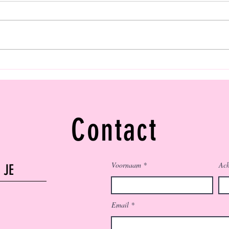
pl
De afgelopen dagen vroeg ik me
Pride 
Pr
regelmatig af waarom het mentaal
Pride
opeens slechter ging. Mijn PTSS was
en ee
enorm getriggerd en ik kon me echt
te mog
totaal niet bedenken waarom. Het was
Het w
getriggerd door iets, maar d
polit
Contact
Voornaam
Ac
 JE
Email