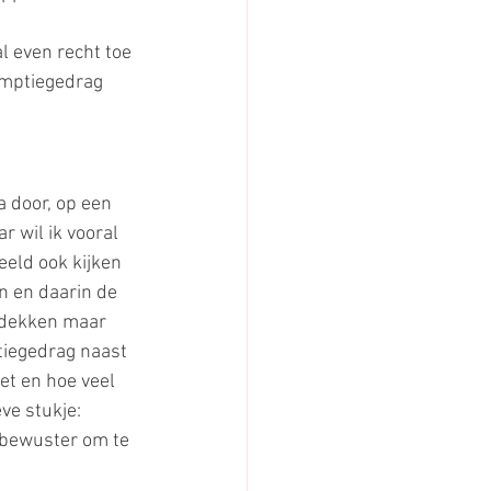
 even recht toe 
umptiegedrag 
a door, op een 
r wil ik vooral 
eeld ook kijken 
n en daarin de 
ntdekken maar 
tiegedrag naast 
et en hoe veel 
ve stukje: 
 bewuster om te 