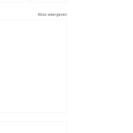
Alles weergeven
eer &
sabled: onze