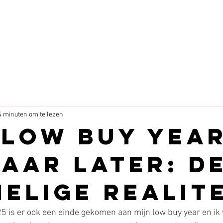
4 minuten om te lezen
 low buy yea
jaar later: d
elige realite
5 is er ook een einde gekomen aan mijn low buy year en ik 