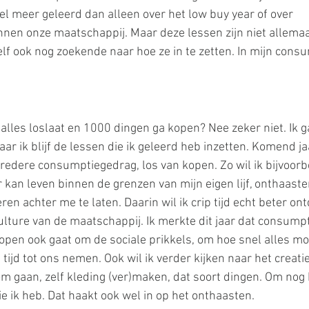
el meer geleerd dan alleen over het low buy year of over 
en onze maatschappij. Maar deze lessen zijn niet allemaal
zelf ook nog zoekende naar hoe ze in te zetten. In mijn cons
.
 alles loslaat en 1000 dingen ga kopen? Nee zeker niet. Ik g
ar ik blijf de lessen die ik geleerd heb inzetten. Komend jaa
bredere consumptiegedrag, los van kopen. Zo wil ik bijvoorb
 kan leven binnen de grenzen van mijn eigen lijf, onthaaste
en achter me te laten. Daarin wil ik crip tijd echt beter o
lture van de maatschappij. Ik merkte dit jaar dat consump
kopen ook gaat om de sociale prikkels, om hoe snel alles mo
 tijd tot ons nemen. Ook wil ik verder kijken naar het creatie
om gaan, zelf kleding (ver)maken, dat soort dingen. Om nog
e ik heb. Dat haakt ook wel in op het onthaasten.