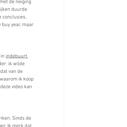
met de neiging 
kijken duurde 
 conclusies, 
 buy year, maar 
in 
indebuurt 
er: ik wilde 
dat van de 
 waarom ik koop 
 deze video kan 
enken. Sinds de 
r. Ik merk dat 