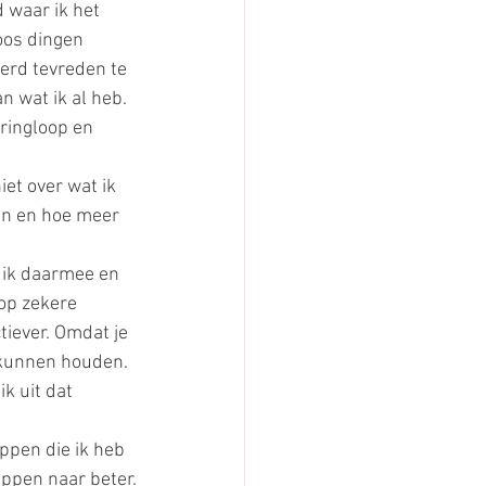
d waar ik het 
oos dingen 
erd tevreden te 
 wat ik al heb. 
ringloop en 
et over wat ik 
pen en hoe meer 
t ik daarmee en 
 op zekere 
tiever. Omdat je 
t kunnen houden. 
ik uit dat 
appen die ik heb 
appen naar beter.