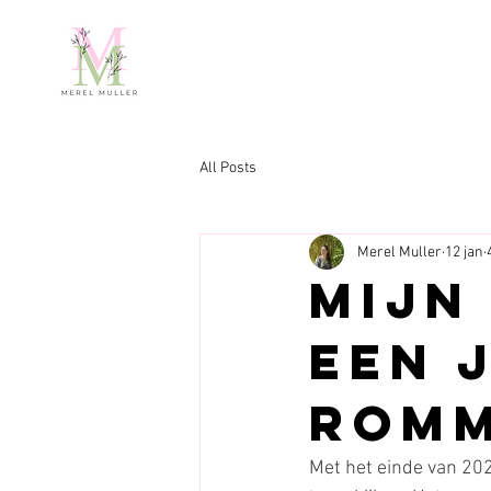
All Posts
Merel Muller
12 jan
Mijn
een 
romm
Met het einde van 202