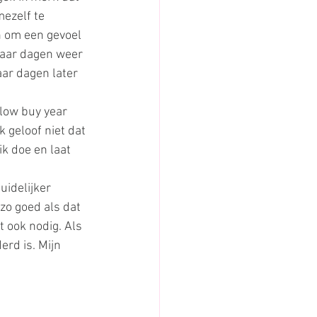
ezelf te 
n om een gevoel 
 paar dagen weer 
aar dagen later 
low buy year 
k geloof niet dat 
ik doe en laat 
uidelijker 
zo goed als dat 
t ook nodig. Als 
erd is. Mijn 