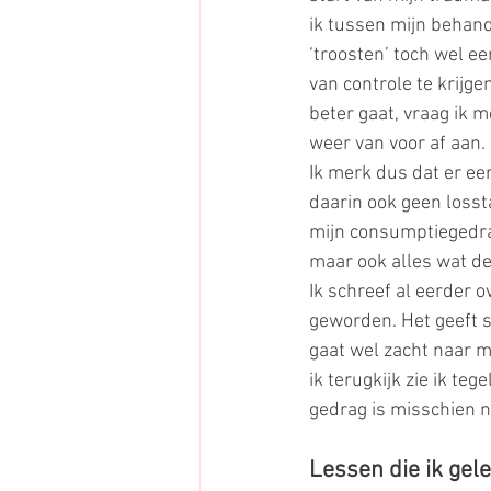
ik tussen mijn behand
‘troosten’ toch wel e
van controle te krijge
beter gaat, vraag ik m
weer van voor af aan.
Ik merk dus dat er ee
daarin ook geen lossta
mijn consumptiegedrag 
maar ook alles wat d
Ik schreef al eerder 
geworden. Het geeft s
gaat wel zacht naar me
ik terugkijk zie ik teg
gedrag is misschien n
Lessen die ik gel